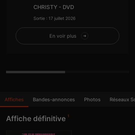
CHRISTY - DVD
Sortie : 17 juillet 2026
En voir plus
Affiches
Bandes-annonces
Photos
Réseaux S
3
11
4
1
1
2
Affiche définitive
Bandes-annonces cinéma
Photos
Contenus
Affiches a3/a4
Dossier de presse