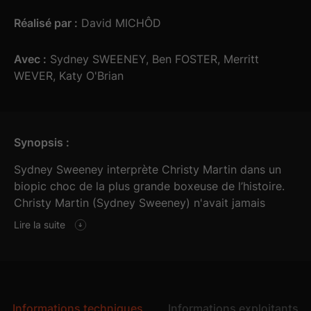
Réalisé par :
David MICHÔD
Avec :
Sydney SWEENEY, Ben FOSTER, Merritt
WEVER, Katy O'Brian
Synopsis :
Sydney Sweeney interprète Christy Martin dans un
biopic choc de la plus grande boxeuse de l’histoire.
Christy Martin (Sydney Sweeney) n'avait jamais
imaginé une vie au-delà de sa petite ville natale en
Lire la suite
Virginie-Occidentale, jusqu'à ce qu'elle découvre son
talent pour mettre ses adversaires K.O. Animée par
son courage, sa détermination sans faille et son désir
inébranlable de gagner, elle se lance dans le monde
de la boxe sous la houlette de son entraîneur et
Informations techniques
Informations exploitants