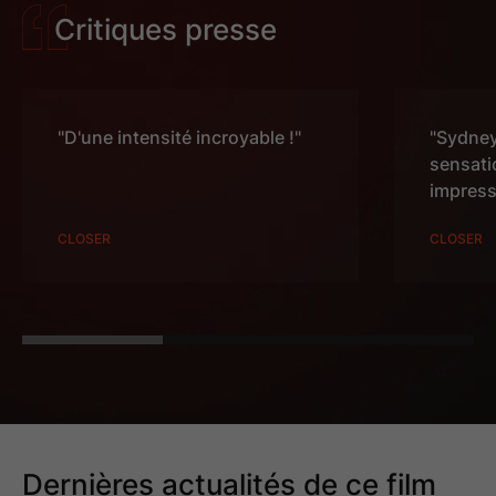
Critiques presse
"D'une intensité incroyable !"
"Sydney
sensati
impress
CLOSER
CLOSER
1080x1920-Christy-
1080x1920-Christy-
12_02-Actuellement
12_02-Date
6
Cartons écran
Dernières actualités de ce film