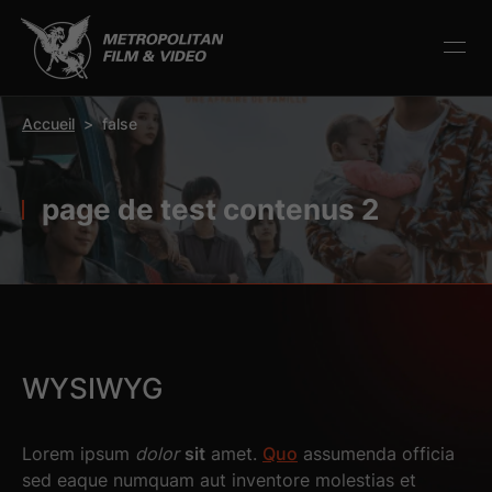
r la barre d’outils
Accueil
>
false
page de test contenus 2
WYSIWYG
Lorem ipsum
dolor
sit
amet.
Quo
assumenda officia
sed eaque numquam aut inventore molestias et