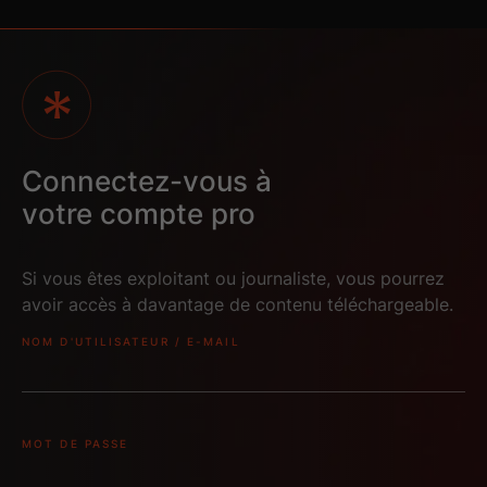
TheWhistle_TSR-
TheWhistle_TSR-
Connectez-vous à
SCREAM-
SCREAM-
BANDEAU_FR-
BANDEAU_EN-
votre compte pro
XX_H264_HD
fr_H264_HD
Si vous êtes exploitant ou journaliste, vous pourrez
avoir accès à davantage de contenu téléchargeable.
LE-SIFFLET-AFF-
LE-SIFFLET-AFF-
NOM D'UTILISATEUR / E-MAIL
ECRAN-HALL-
ECRAN-HALL-
1080X1920-
1080X1920-
ACTUELLEMENT
PROCHAINEMENT
4
Cartons écran
MOT DE PASSE