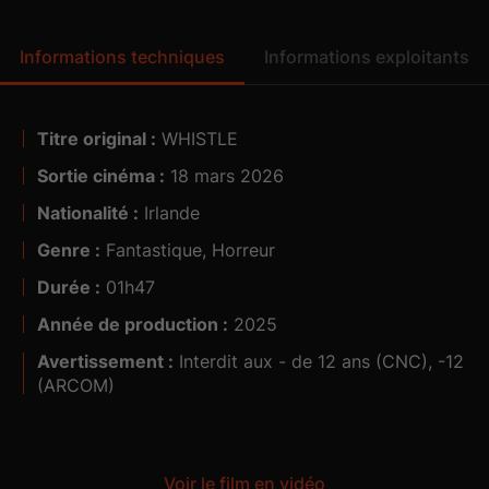
Informations techniques
Informations exploitants
Titre original :
WHISTLE
Visa n° :
Sortie cinéma :
18 mars 2026
Matériel disponible dans vos salles :
Nationalité :
Irlande
Genre :
Fantastique, Horreur
Durée :
01h47
Année de production :
2025
Avertissement :
Interdit aux - de 12 ans (CNC), -12
(ARCOM)
Voir le film en vidéo