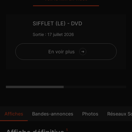
5.1
SIFFLET (LE) - DVD
Sortie : 17 juillet 2026
En voir plus
Affiches
Bandes-annonces
Photos
Réseaux S
6
12
4
4
1
2