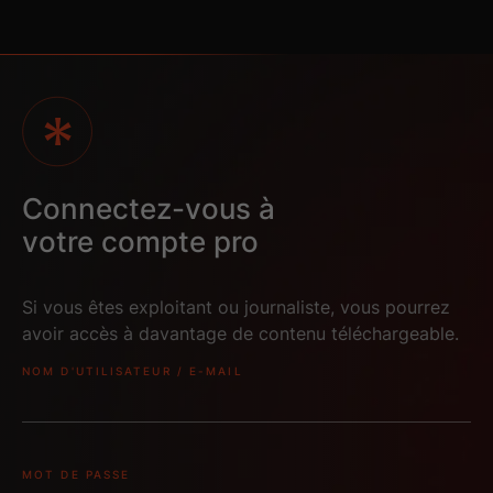
TLWK_Trlr1_FR-
TLWK_Trlr1_FR-
Connectez-vous à
FR_DubSub_9x16IG_2
FR_DubSub_9x16TK_
4_Stereo
24_Stereo
votre compte pro
Si vous êtes exploitant ou journaliste, vous pourrez
avoir accès à davantage de contenu téléchargeable.
NOM D'UTILISATEUR / E-MAIL
2048x855_Prochaine
2048x855_Date
ment
MOT DE PASSE