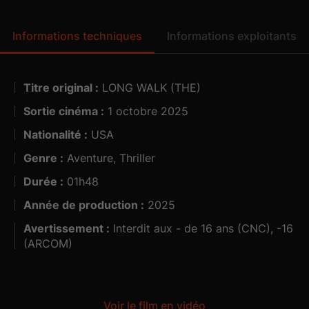
Informations techniques
Informations exploitants
Titre original :
LONG WALK (THE)
Visa n° :
Sortie cinéma :
1 octobre 2025
Matériel disponible dans vos salles :
Nationalité :
USA
Genre :
Aventure, Thriller
Durée :
01h48
Année de production :
2025
Avertissement :
Interdit aux - de 16 ans (CNC), -16
(ARCOM)
Voir le film en vidéo