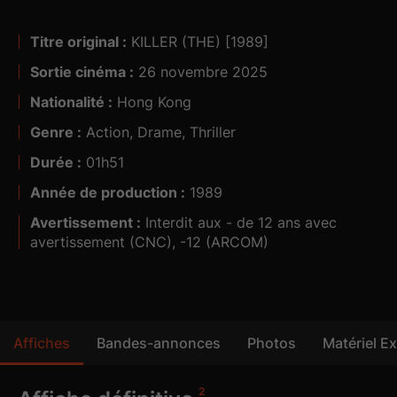
The Killer un thriller d’une puissance inédite. Ses
scènes d'action opératiques ont imposé le génie de
Titre original :
KILLER (THE) [1989]
Visa n° :
sa mise en scène et propulsé Chow Yun-Fat au rang
Sortie cinéma :
26 novembre 2025
d’icône internationale, inspirant tout un pan du
cinéma contemporain.
Nationalité :
Hong Kong
5.1
Genre :
Action, Drame, Thriller
Durée :
01h51
Année de production :
1989
Avertissement :
Interdit aux - de 12 ans avec
avertissement (CNC), -12 (ARCOM)
Affiches
Bandes-annonces
Photos
Matériel Ex
2
9
2
2
1