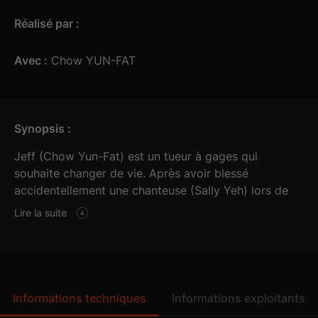
Réalisé par :
Avec :
Chow YUN-FAT
Synopsis :
Jeff (Chow Yun-Fat) est un tueur à gages qui
souhaite changer de vie. Après avoir blessé
accidentellement une chanteuse (Sally Yeh) lors de
l’exécution d’un contrat, il décide d’accepter une
Lire la suite
ultime mission afin de réunir l’argent nécessaire à
l’opération qui permettra à la jeune femme de
retrouver la vue. Lors de l’opération, Jeff est pris en
chasse par l’inspecteur de police Li (Danny Lee) qui
ne tarde pas à découvrir le lien entre le tueur et la
Informations techniques
Informations exploitants
chanteuse devenue aveugle... John Woo signe avec