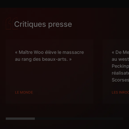
Critiques presse
« Maître Woo élève le massacre
« De Me
au rang des beaux-arts. »
au west
Peckinp
réalisat
Scorses
THE-KILLER-ECRAN-
THE-KILLER-ECRAN-
LE MONDE
LES INRO
DE-CINEMA-
DE-CINEMA-
2048X855-Date
2048X855-Date
AFCAE
AFCAE