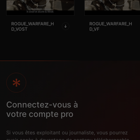
ROGUE_WARFARE_H
ROGUE_WARFARE_H
D_VOST
D_VF
_K0A0700
_K0A7069
DVD ROGUE
DVD ROGUE
WARFARE TRILOGIE
WARFARE 2D
3D
6
Blu-ray
Connectez-vous à
votre compte pro
Si vous êtes exploitant ou journaliste, vous pourrez
avoir accès à davantage de contenu téléchargeable.