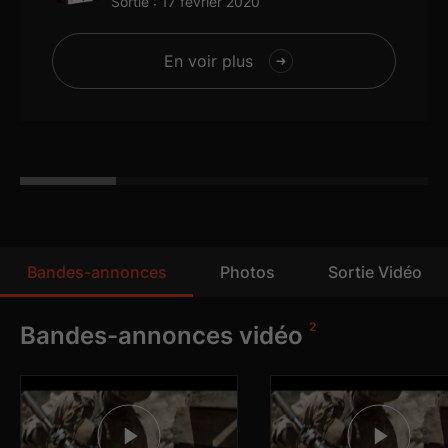
Sortie : 17 février 2020
En voir plus
Bandes-annonces
Photos
Sortie Vidéo
6
10
2
Bandes-annonces vidéo
Photos
Dvd