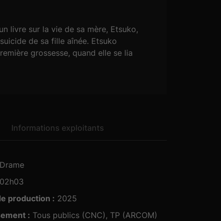
 livre sur la vie de sa mère, Etsuko,
uicide de sa fille aînée. Etsuko
remière grossesse, quand elle se lia
ve qui élevait seule sa fille. Au fil des
s souvenirs de sa mère… les fantômes de
Informations exploitants
Drame
02h03
e production :
2025
sement :
Tous publics (CNC), TP (ARCOM)