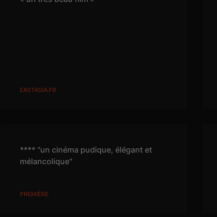
EASTASIA.FR
**** "un cinéma pudique, élégant et
mélancolique"
PREMIÈRE