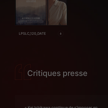
LPSLC_120_DATE
Critiques presse
« Kei Ishikawa continue de s’imposer en