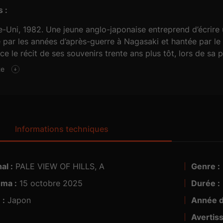
 :
Uni, 1982. Une jeune anglo-japonaise entreprend d’écrire un
par les années d’après-guerre à Nagasaki et hantée par le s
 le récit de ses souvenirs trente ans plus tôt, lors de sa p
avec la plus solitaire de ses voisines, Sachiko, une jeune veu
te
ons, l’écrivaine remarque une certaine discordance dans le
é semblent toujours là - silencieux, mais tenaces.
Informations techniques
al :
PALE VIEW OF HILLS, A
Genre :
éma :
15 octobre 2025
Durée :
5.1
 :
Japon
Année d
Avertis