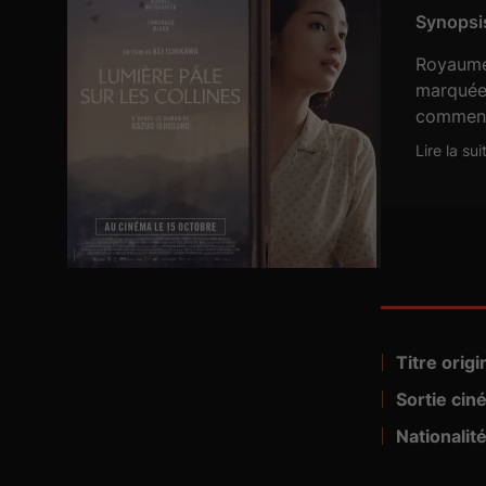
Synopsis
Royaume-
marquée 
commence
d'amitié 
Lire la sui
discussi
son pass
Titre origin
Visa n° :
Sortie cin
Nationalité