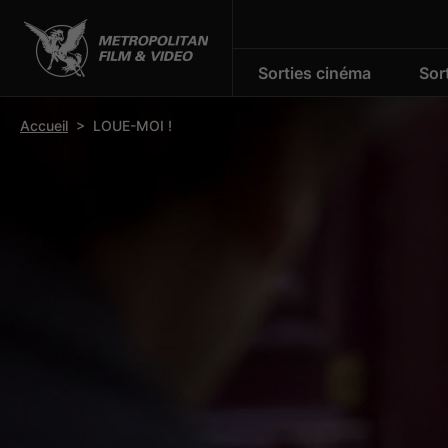
Sorties cinéma
Sor
r la barre d’outils
Accueil
>
LOUE-MOI !