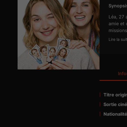
Synopsis
Léa, 27 
amie et 
missions
avec les
Lire la sui
Alors qu
rapidem
Inf
Titre origin
Visa n° :
Guerrar 
Sortie cin
Matériel dis
Nationalité