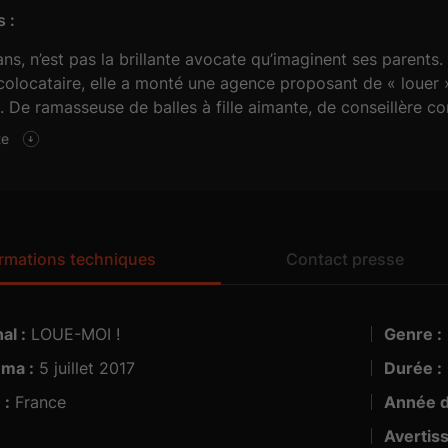
 :
ans, n’est pas la brillante avocate qu’imaginent ses parents. 
colocataire, elle a monté une agence proposant de « louer 
. De ramasseuse de balles à fille aimante, de conseillère conj
 identités jusqu’à s’y perdre elle-même.
te
and son amour de jeunesse réapparait et se retrouve mêlé
ent lui échapper…
ormations techniques
Contact presse
al :
LOUE-MOI !
Genre :
AND CO.
Déjà LE WEB
éma :
5 juillet 2017
Durée :
5.1
ponible dans vos salles :
 :
France
Année d
Avertis