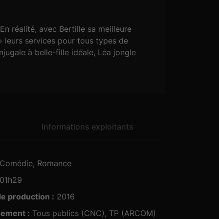
En réalité, avec Bertille sa meilleure
» leurs services pour tous types de
ugale à belle-fille idéale, Léa jongle
 à un de ses mensonges, les choses vont
Informations exploitants
Comédie, Romance
01h29
e production :
2016
sement :
Tous publics (CNC), TP (ARCOM)