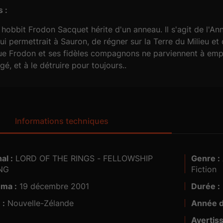
 :
 hobbit Frodon Sacquet hérite d'un anneau. Il s'agit de l'A
ui permettrait à Sauron, de régner sur la Terre du Milieu et
e Frodon et ses fidèles compagnons ne parviennent à empor
gé, et à le détruire pour toujours..
Informations techniques
al :
LORD OF THE RINGS - FELLOWSHIP
Genre :
Action, Aventure, Fantastique, Science
NG
Fiction
5.1
éma :
19 décembre 2001
Durée :
 :
Nouvelle-Zélande
Année d
Avertis