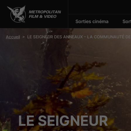
Sorties cinéma
Sor
r la barre d’outils
Accueil
>
LE SEIGNEUR DES ANNEAUX – LA COMMUNAUTÉ DE
LE SEIGNEUR