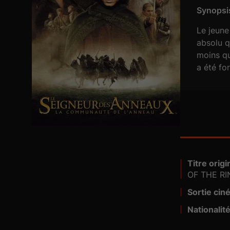
Synopsis
Le jeune
absolu q
moins qu
a été for
Titre origin
Visa n° :
OF THE RI
Sortie cin
Nationalité