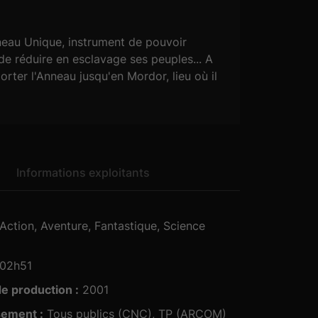
nneau Unique, instrument de pouvoir
 de réduire en esclavage ses peuples... A
ter l'Anneau jusqu'en Mordor, lieu où il
Informations exploitants
02h51
e production :
2001
sement :
Tous publics (CNC), TP (ARCOM)