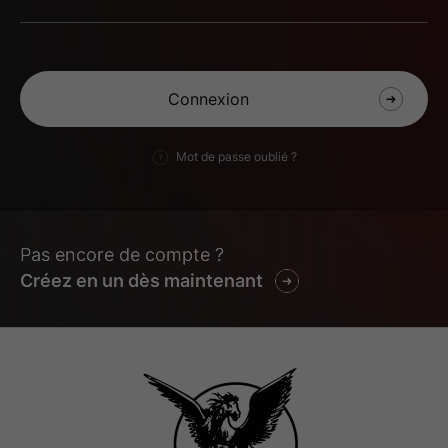
Mot de passe oublié ?
Pas encore de compte ?
Créez en un dès maintenant
LA-VERTU-DES-
LA-VERTU-DES-
IMPONDERABLES-
IMPONDERABLES-
VOD-2000x3000-v3
VOD-2000X2667