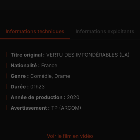
Informations techniques
Informations exploitants
Titre original :
VERTU DES IMPONDÉRABLES (LA)
Visa n° :
Nationalité :
France
Genre :
Comédie, Drame
5.1
Durée :
01h23
Année de production :
2020
Avertissement :
TP (ARCOM)
Voir le film en vidéo