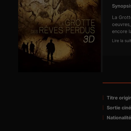
Synopsis
La Grott
oeuvres,
encore l
et ses c
Lire la sui
d’y réal
merveille
Titre origin
Visa n° :
Sortie cin
Partenaires 
Nationalité