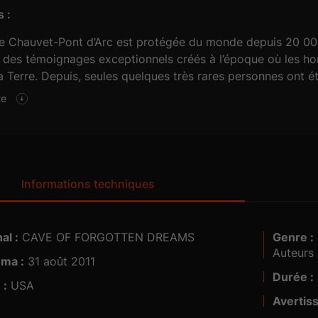
 :
e Chauvet-Pont d’Arc est protégée du monde depuis 20 000
 des témoignages exceptionnels créés à l’époque où les 
a Terre. Depuis, seules quelques très rares personnes ont ét
hefs-d’oeuvre sont restés à l’abri des regards – jusqu’à ce 
te
iser un documentaire d’exception. Avec ses caméras,Werner
s dans l’un des sites les plus grandioses qui soit.
Informations techniques
al :
CAVE OF FORGOTTEN DREAMS
Genre :
Documentaire, Nature, Special interest,
Auteurs
éma :
31 août 2011
5.1
Durée :
médias :
 :
USA
Avertis