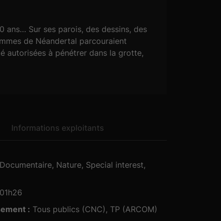
 ans… Sur ses parois, des dessins, des
hommes de Néandertal parcouraient
é autorisées à pénétrer dans la grotte,
que Werner Herzog obtienne l’autorisation
 Herzog a capté toute la beauté de ces
Informations exploitants
01h26
sement :
Tous publics (CNC), TP (ARCOM)