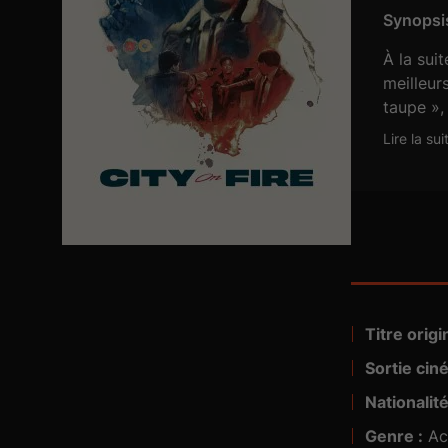
Synopsis
À la sui
meilleur
taupe »,
un hold-
Lire la sui
Fu... À 
est deve
City on 
Titre origin
Sortie cin
Nationalité
Genre :
Ac