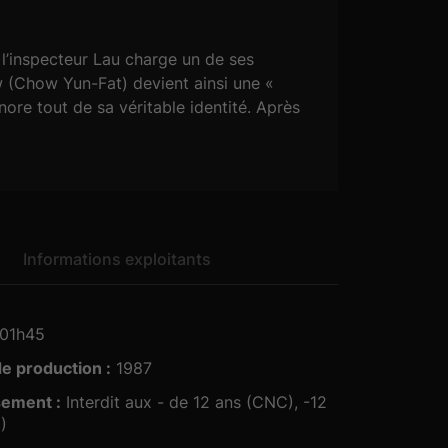
 l’inspecteur Lau charge un de ses
ow (Chow Yun-Fat) devient ainsi une «
nore tout de sa véritable identité. Après
f de bande, l’implacable mais loyal Lee
 Chow Yun-Fat et Danny Lee dans ce qui
ce sèche et les astuces de son scénario,
à Quentin Tarantino son Reservoir Dogs.
Informations exploitants
01h45
e production :
1987
sement :
Interdit aux - de 12 ans (CNC), -12
)