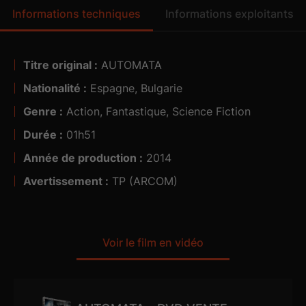
humaine, c’est l’inquiétude chez le constructeur ROC
Informations techniques
Informations exploitants
Robotics. Un enquêteur est alors assigné afin de
localiser la source de la manipulation.
Titre original :
AUTOMATA
Nationalité :
Espagne, Bulgarie
Genre :
5.1
Action, Fantastique, Science Fiction
Durée :
01h51
Année de production :
2014
Avertissement :
TP (ARCOM)
Voir le film en vidéo