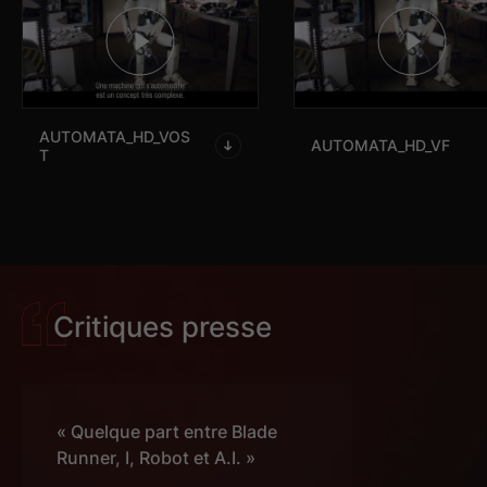
AUTOMATA_HD_VOS
AUTOMATA_HD_VF
T
téléchargement (4)
maxresdefault
3D FOUR DVDV
Critiques presse
AUTOMATA
1
Blu-ray
« Quelque part entre Blade
Runner, I, Robot et A.I. »