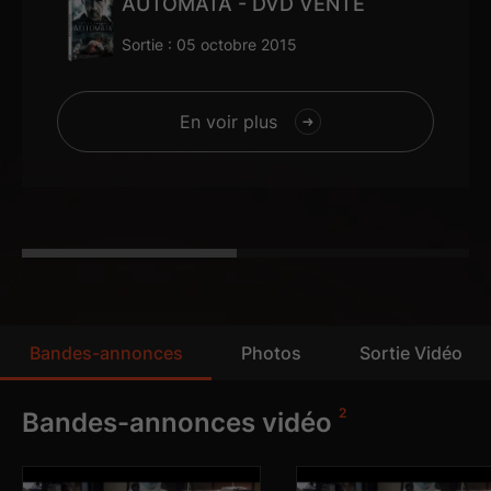
AUTOMATA - DVD VENTE
Sortie : 05 octobre 2015
En voir plus
Bandes-annonces
Photos
Sortie Vidéo
1
4
2
Bandes-annonces vidéo
Photos
Dvd