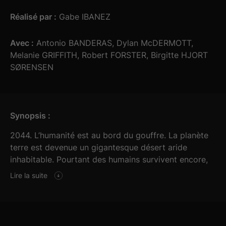
Réalisé par :
Gabe IBANEZ
Avec :
Antonio BANDERAS, Dylan McDERMOTT,
Melanie GRIFFITH, Robert FORSTER, Birgitte HJORT
SØRENSEN
Synopsis :
2044. L’humanité est au bord du gouffre. La planète
terre est devenue un gigantesque désert aride
inhabitable. Pourtant des humains survivent encore,
réfugiés dans des cités fortifiées high tech. Pour les
Lire la suite
travaux extérieurs et assurer les approvisionnements,
les hommes s’appuient sur l’aide d’une armée de
robots. Mais lorsqu’un de ces robots outrepasse un
protocole interne conçu pour protéger la race