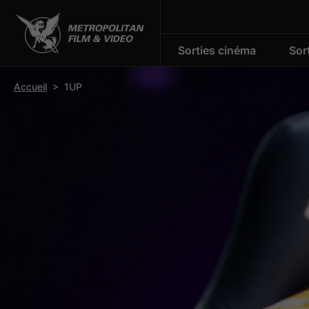
Sorties cinéma
Sor
r la barre d’outils
Accueil
>
1UP