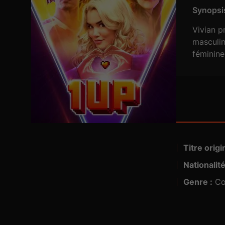
Synopsis
Vivian p
masculin
féminine
Titre origin
Nationalité
Genre :
Co