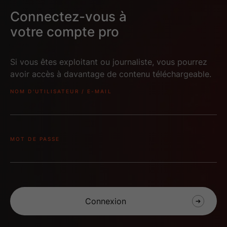
Connectez-vous à
votre compte pro
Si vous êtes exploitant ou journaliste, vous pourrez
Ce contenu est verrouillé,
Ce contenu est verrouillé,
avoir accès à davantage de contenu téléchargeable.
connectez-vous
pour y accéder
connectez-vous
pour y acc
NOM D'UTILISATEUR / E-MAIL
3D DVDV 13
2D BRD 13
MOT DE PASSE
2
Vod